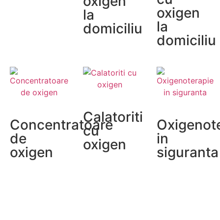
oxigen
oxigen
la
la
domiciliu
domiciliu
Calatoriti
Concentratoare
Oxigenot
cu
de
in
oxigen
oxigen
siguranta