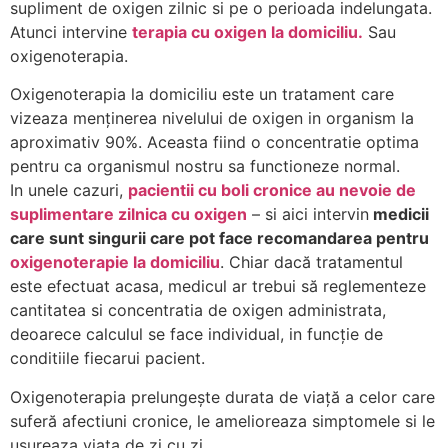
supliment de oxigen zilnic si pe o perioada indelungata.
Atunci intervine
terapia cu oxigen la domiciliu.
Sau
oxigenoterapia.
Oxigenoterapia la domiciliu este un tratament care
vizeaza menținerea nivelului de oxigen in organism la
aproximativ 90%. Aceasta fiind o concentratie optima
pentru ca organismul nostru sa functioneze normal.
In unele cazuri,
pacientii cu boli cronice au nevoie de
suplimentare zilnica cu oxigen
– si aici intervin
medicii
care sunt singurii care pot face recomandarea pentru
oxigenoterapie la domiciliu
. Chiar dacă tratamentul
este efectuat acasa, medicul ar trebui să reglementeze
cantitatea si concentratia de oxigen administrata,
deoarece calculul se face individual, in funcție de
conditiile fiecarui pacient.
Oxigenoterapia prelungește durata de viață a celor care
suferă afectiuni cronice, le amelioreaza simptomele si le
usureaza viata de zi cu zi.