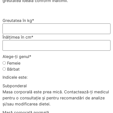
greutatea ideala conform inaltimii.
Greutatea în kg
*
Înălțimea în cm
*
Alege-ți genul
*
Femeie
Bărbat
Indicele este:
Subponderal
Masa corporală este prea mică. Contactează-ți medicul
pentru o consultație și pentru recomandări de analize
și/sau modificarea dietei.
Masă corporală normală