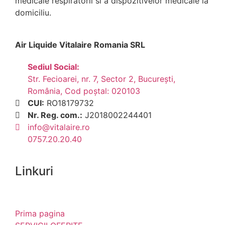
medicale respiratorii si a dispozitivelor medicale la
domiciliu.
Air Liquide Vitalaire Romania SRL
Sediul Social:
Str. Fecioarei, nr. 7, Sector 2, București,
România, Cod poștal: 020103
CUI:
RO18179732
Nr. Reg. com.:
J2018002244401
info@vitalaire.ro
0757.20.20.40
Linkuri
Prima pagina