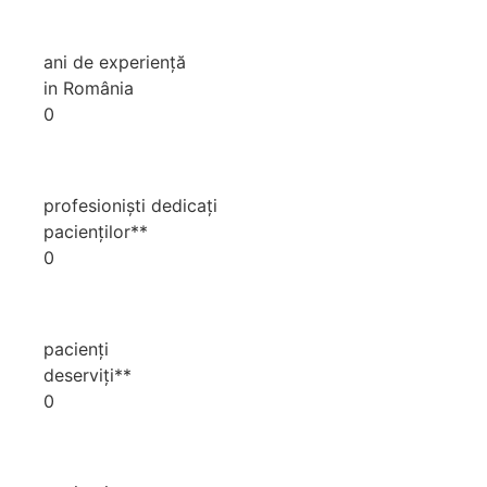
ani de experiență
in România
0
profesioniști dedicați
pacienților**
0
pacienți
deserviți**
0